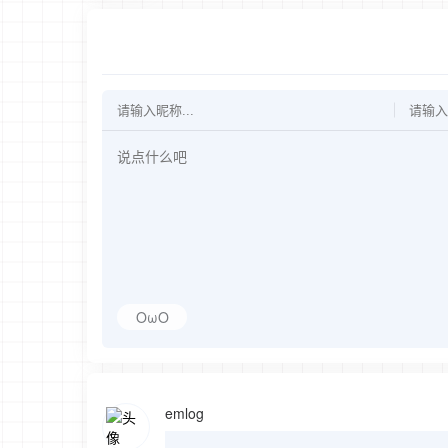
OωO
emlog