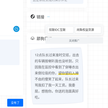
链接
炫联IDC互联
闲鱼权益货源
舔狗日记
关闭推广
12点队长过来准时交班，出去
的车辆按喇叭我也没听到，只
因我在监控中看到了穿睡衣出
来倒垃圾的你，
望你望的入神
不由的傻笑了起来，队长过来
骂我扣了我一天工资。我委
屈，想抱你。你送的泡面真好
吃。
没有了