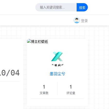
搜索
登录
10/04
墨羽尘兮
1
1
文章数
评论量